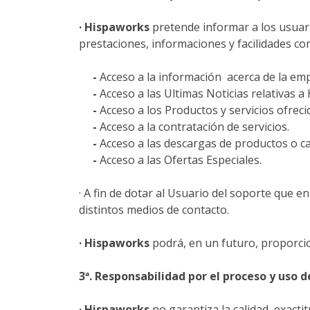
·
Hispaworks
pretende informar a los usuario
prestaciones, informaciones y facilidades co
-
Acceso a la información acerca de la em
-
Acceso a las Ultimas Noticias relativas a
-
Acceso a los Productos y servicios ofrec
-
Acceso a la contratación de servicios.
-
Acceso a las descargas de productos o c
-
Acceso a las Ofertas Especiales.
· A fin de dotar al Usuario del soporte que 
distintos medios de contacto.
·
Hispaworks
podrá, en un futuro, proporcio
3ª. Responsabilidad por el proceso y uso d
·
Hispaworks
no garantiza la calidad, exact