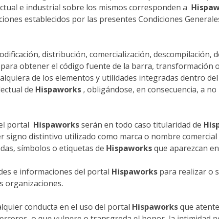
ectual e industrial sobre los mismos corresponden a
Hispaw
iones establecidos por las presentes Condiciones Generales
ificación, distribución, comercialización, descompilación, d
 para obtener el código fuente de la barra, transformación o
lquiera de los elementos y utilidades integradas dentro del
lectual de
Hispaworks
, obligándose, en consecuencia, a no 
 el portal
Hispaworks
serán en todo caso titularidad de
His
 signo distintivo utilizado como marca o nombre comercial ( 
ndas, símbolos o etiquetas de
Hispaworks
que aparezcan en
dades e informaciones del portal
Hispaworks
para realizar o 
as organizaciones.
lquier conducta en el uso del portal
Hispaworks
que atente
terceros, o que vulnere o transgreda el honor, la intimidad p