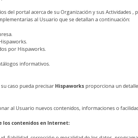
s del portal acerca de su Organización y sus Actividades , p
mplementarias al Usuario que se detallan a continuación:
presa.
 Hispaworks.
idos por Hispaworks.
atálogos informativos.
en su caso pueda precisar
Hispaworks
proporciona un detalle 
nar al Usuario nuevos contenidos, informaciones o facilidad
e los contenidos en Internet:
itud, fiabilidad, corrección o moralidad de los datos, progra