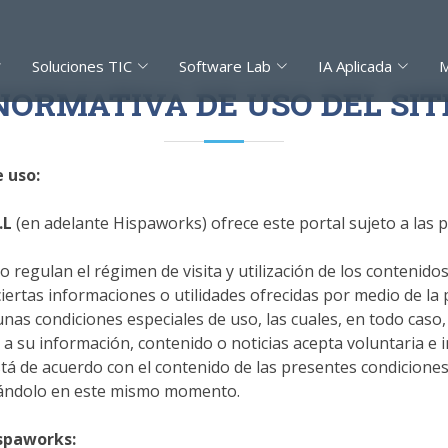
Soluciones TIC
Software Lab
IA Aplicada
M
NORMATIVA DE USO DEL SIT
e uso:
.L
(en adelante Hispaworks)
ofrece este portal sujeto a las
 regulan el régimen de visita y utilización de los contenidos
ciertas informaciones o utilidades ofrecidas por medio de l
as condiciones especiales de uso, las cuales, en todo caso,
a a su información, contenido o noticias acepta voluntaria e
está de acuerdo con el contenido de las presentes condicione
nándolo en este mismo momento.
spaworks
: