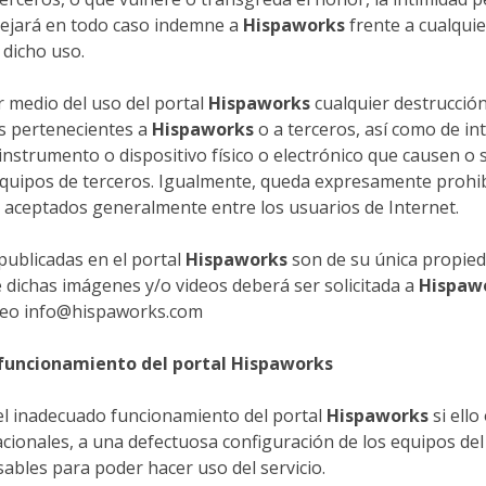
y dejará en todo caso indemne a
Hispaworks
frente a cualquie
 dicho uso.
r medio del uso del portal
Hispaworks
cualquier destrucción
s pertenecientes a
Hispaworks
o a terceros, así como de in
r instrumento o dispositivo físico o electrónico que causen o
s equipos de terceros. Igualmente, queda expresamente prohibi
 aceptados generalmente entre los usuarios de Internet.
ublicadas en el portal
Hispaworks
son de su única propie
 dichas imágenes y/o videos deberá ser solicitada a
Hispaw
orreo info@hispaworks.com
 funcionamiento del portal
Hispaworks
el inadecuado funcionamiento del portal
Hispaworks
si ell
cionales, a una defectuosa configuración de los equipos del
ables para poder hacer uso del servicio.